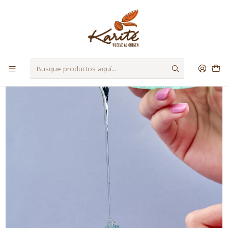
Despacho a Regiones a través de Starken y Bluexpress
Inicio
Materias Primas
Otros
Glicerina Vegetal