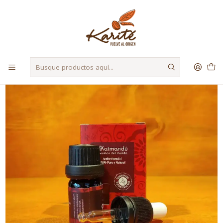
Despacho a Regiones a través de Starken y Bluexpress
Inicio
Materias Primas
Aceites Esenciales
Aceite Esencial Eucalipto Orgánico