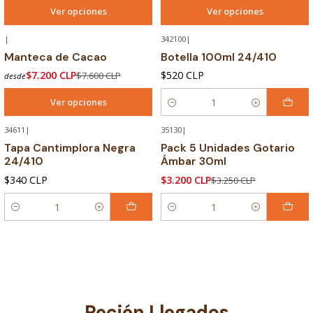
Ver opciones
Ver opciones
|
342100
|
-5% OFF
Manteca de Cacao
Botella 100ml 24/410
$7.200 CLP
$520 CLP
$7.600 CLP
desde
Ver opciones
Cantidad
34611
|
35130
|
-2% OFF
Tapa Cantimplora Negra
Pack 5 Unidades Gotario
24/410
Ámbar 30ml
$340 CLP
$3.200 CLP
$3.250 CLP
Cantidad
Cantidad
Recién Llegados