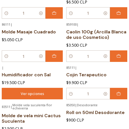
$6.500 CLP
Cantidad
Cantidad
86111
|
859100
|
Molde Masaje Cuadrado
Caolin 100g (Arcilla Blanca
de uso Cosmetico)
$5.050 CLP
$3.500 CLP
Cantidad
Cantidad
|
85111
|
Humidificador con Sal
Cojin Terapeutico
$19.500 CLP
$9.900 CLP
Ver opciones
Cantidad
Molde vela suculenta flor
85050
|
Desodorante
83511
|
echeveria
Roll on 50ml Desodorante
Molde de vela mini Cactus
$900 CLP
Suculenta
$2.500 CLP