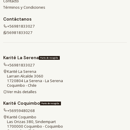
Contacto
Términos y Condiciones
Contáctanos
+56981833027
56981833027
Karité La Serena
Punto de recogida
+56981833027
Karité La Serena
Larrain Alcalde 3060
1720804 La Serena - La Serena
Coquimbo - Chile
Ver más detalles
Karité Coquimbo
Punto de recogida
+56959480268
Karité Coquimbo
Las Orizas 380, Sindempart
1700000 Coquimbo - Coquimbo