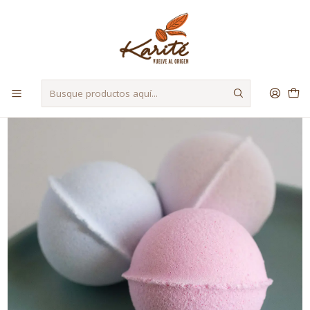
Despacho a Regiones a través de Starken y Bluexpress
Inicio
Materias Primas
Colorantes y Polvos
Acido Cítrico