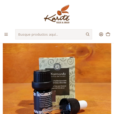
Despacho a Regiones a través de Starken y Bluexpress
Inicio
Materias Primas
Aceites Esenciales
Blend 7 Oils