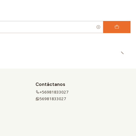
Contáctanos
+56981833027
56981833027