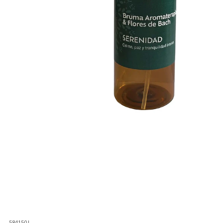
584150
|