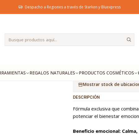
Inicio
Productos Ecológicos
Bruma Flores de Bach Serenidad
Despacho a Regiones a través de Starken y Bluexpress
|
Bruma Flor
Ag
Cantidad
Agregar a la lista de fa
RRAMIENTAS
REGALOS NATURALES
PRODUCTOS COSMÉTICOS
Mostrar stock de ubicacio
DESCRIPCIÓN
Fórmula exclusiva que combina 
potenciar el bienestar emocion
Beneficio emocional: Calma, 