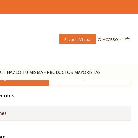
aica
Escuela Virtual
ACCESO
KIT HAZLO TU MISMA
PRODUCTOS MAYORISTAS
regar al Carro
Comprar ahora
voritos
nes
es.