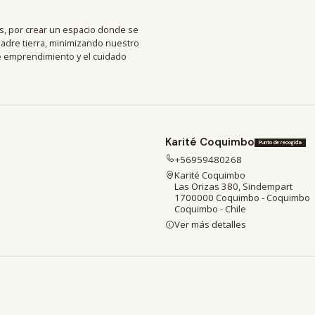
, por crear un espacio donde se
madre tierra, minimizando nuestro
de emprendimiento y el cuidado
Karité Coquimbo
Punto de recogida
+56959480268
Karité Coquimbo
Las Orizas 380, Sindempart
1700000 Coquimbo - Coquimbo
Coquimbo - Chile
Ver más detalles