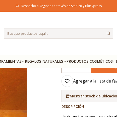
Inicio
Materias Primas
Hierbas
Flor de Jamaica
Despacho a Regiones a través de Starken y Bluexpress
|
Flor de Jam
FORMATO 5ML
Pétalos
Picada
RRAMIENTAS
REGALOS NATURALES
PRODUCTOS COSMÉTICOS
Ag
Cantidad
Agregar a la lista de fa
Mostrar stock de ubicacio
DESCRIPCIÓN
Úsalo en tus proyectos natural