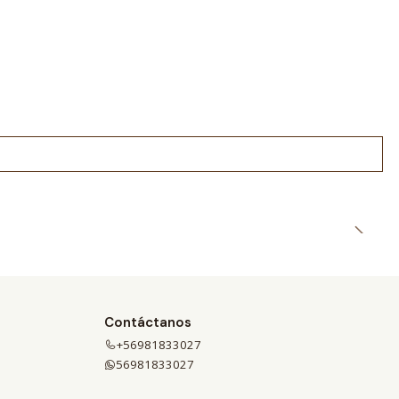
5
Contáctanos
+56981833027
56981833027