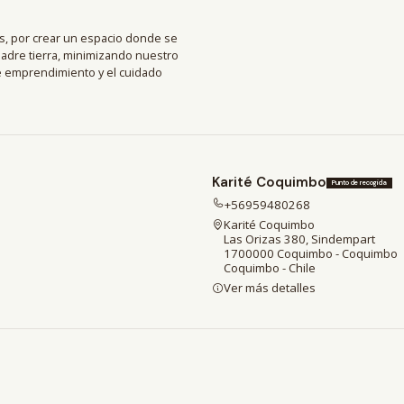
, por crear un espacio donde se
madre tierra, minimizando nuestro
de emprendimiento y el cuidado
Karité Coquimbo
Punto de recogida
+56959480268
Karité Coquimbo
Las Orizas 380, Sindempart
1700000 Coquimbo - Coquimbo
Coquimbo - Chile
Ver más detalles