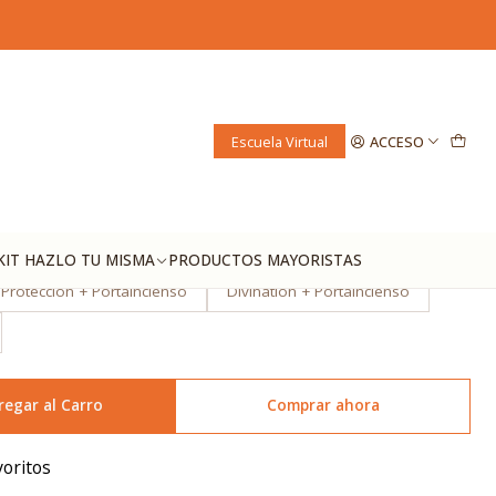
Escuela Virtual
ACCESO
ego
Zodiaco Tierra
Vida de Arbol Verde
 de Arbol Azul
Vida de Arbol Cafe
KIT HAZLO TU MISMA
PRODUCTOS MAYORISTAS
Proteccion + Portaincienso
Divination + Portaincienso
regar al Carro
Comprar ahora
voritos