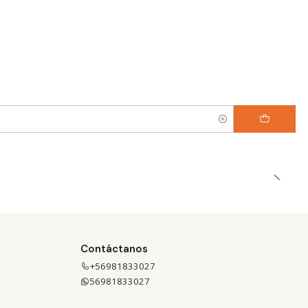
Contáctanos
+56981833027
56981833027