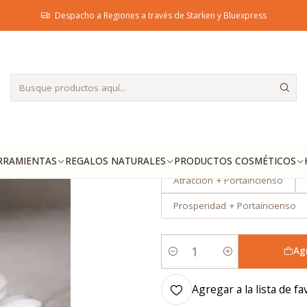
Inicio
Productos Ecológicos
Inciensos
Despacho a Regiones a través de Starken y Bluexpress
|
Inciensos
OPCIÓN
Zodiaco Aire
Zodiaco Fu
Vida de Arbol Plomo
Vida
RRAMIENTAS
REGALOS NATURALES
PRODUCTOS COSMÉTICOS
Atraccion + Portaincienso
Prosperidad + Portaincienso
Ag
Cantidad
Agregar a la lista de fa