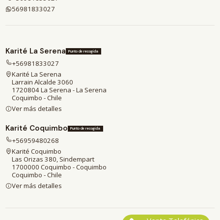
56981833027
Karité La Serena
Punto de recogida
+56981833027
Karité La Serena
Larrain Alcalde 3060
1720804 La Serena - La Serena
Coquimbo - Chile
Ver más detalles
Karité Coquimbo
Punto de recogida
+56959480268
Karité Coquimbo
Las Orizas 380, Sindempart
1700000 Coquimbo - Coquimbo
Coquimbo - Chile
Ver más detalles