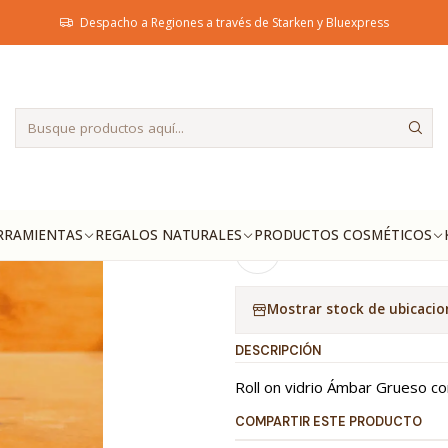
icio
Herramientas
Envases
Pack 5 Unidades Roll on 5ml Ámbar Grue
Despacho a Regiones a través de Starken y Bluexpress
|
Pack 5 Unid
Ámbar Gru
Ag
Cantidad
RRAMIENTAS
REGALOS NATURALES
PRODUCTOS COSMÉTICOS
Agregar a la lista de fa
Mostrar stock de ubicacio
DESCRIPCIÓN
Roll on vidrio Ámbar Grueso c
COMPARTIR ESTE PRODUCTO