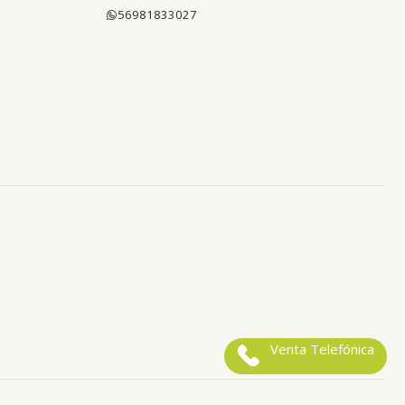
56981833027
Venta Telefónica