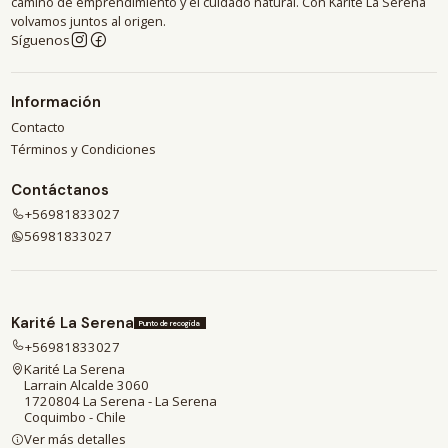
camino de emprendimiento y el cuidado natural. Con Karité La Serena
volvamos juntos al origen.
Síguenos
Información
Contacto
Términos y Condiciones
Contáctanos
+56981833027
56981833027
Karité La Serena
Punto de recogida
+56981833027
Karité La Serena
Larrain Alcalde 3060
1720804 La Serena - La Serena
Coquimbo - Chile
Ver más detalles