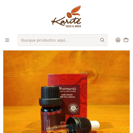
Despacho a Regiones a través de Starken y Bluexpress
Inicio
Materias Primas
Aceites Esenciales
Aceite Esencial Ciprés 5ml