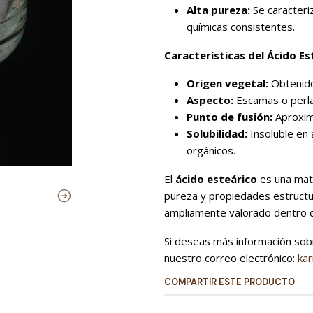
Alta pureza:
Se caracteri
químicas consistentes.
Características del Ácido Es
Origen vegetal:
Obtenido 
Aspecto:
Escamas o perla
Punto de fusión:
Aproxim
Solubilidad:
Insoluble en 
orgánicos.
El
ácido esteárico
es una mate
pureza y propiedades estructur
ampliamente valorado dentro de
Si deseas más información sob
nuestro correo electrónico:
ka
COMPARTIR ESTE PRODUCTO