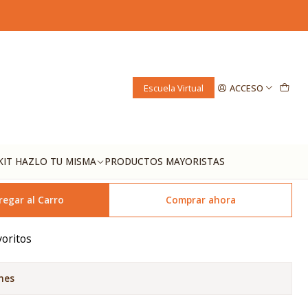
o- polvo)
rico (Triple presando-
Escuela Virtual
ACCESO
KIT HAZLO TU MISMA
PRODUCTOS MAYORISTAS
regar al Carro
Comprar ahora
voritos
nes