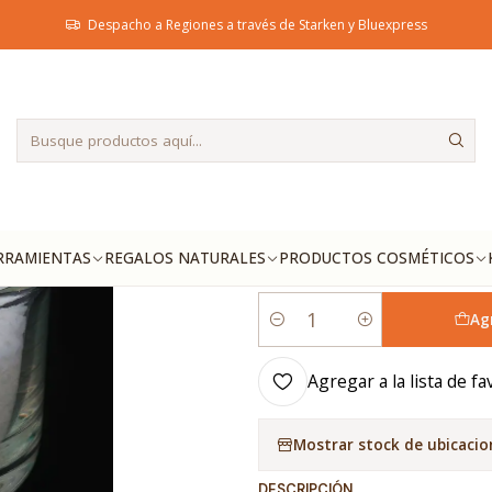
aterias Primas
Emulsionantes y Ceras
Ácido Esteárico (Triple presand
Despacho a Regiones a través de Starken y Bluexpress
|
Ácido Esteá
polvo)
PESO
250g
1kg
RRAMIENTAS
REGALOS NATURALES
PRODUCTOS COSMÉTICOS
Ag
Cantidad
Agregar a la lista de fa
Mostrar stock de ubicacio
DESCRIPCIÓN