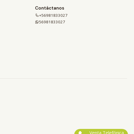
Contáctanos
+56981833027
56981833027
Venta Telefónica