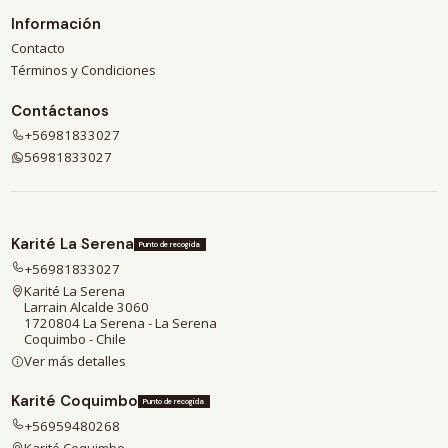
Información
Contacto
Términos y Condiciones
Contáctanos
+56981833027
56981833027
Karité La Serena
Punto de recogida
+56981833027
Karité La Serena
Larrain Alcalde 3060
1720804 La Serena - La Serena
Coquimbo - Chile
Ver más detalles
Karité Coquimbo
Punto de recogida
+56959480268
Karité Coquimbo