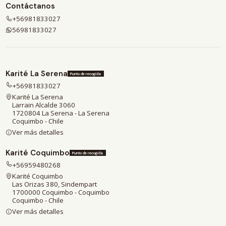
Contáctanos
+56981833027
56981833027
Karité La Serena
Punto de recogida
+56981833027
Karité La Serena
Larrain Alcalde 3060
1720804 La Serena - La Serena
Coquimbo - Chile
Ver más detalles
Karité Coquimbo
Punto de recogida
+56959480268
Karité Coquimbo
Las Orizas 380, Sindempart
1700000 Coquimbo - Coquimbo
Coquimbo - Chile
Ver más detalles