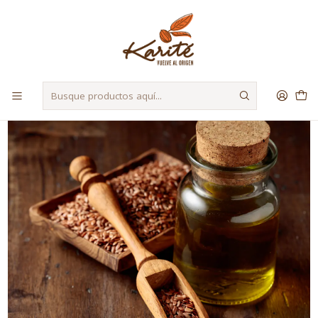
Despacho a Regiones a través de Starken y Bluexpress
Inicio
Materias Primas
Aceites y Mantecas
Aceite de Linaza